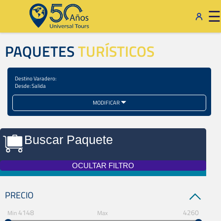
×
☰
PAQUETES
TURÍSTICOS
Destino
Varadero:
Desde:
Salida
MODIFICAR
Buscar Paquete
OCULTAR FILTRO
PRECIO
4148
4260
Min
Max