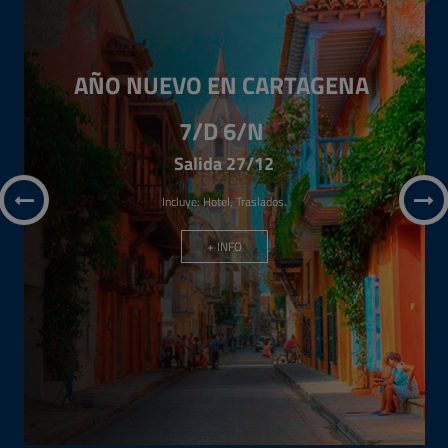
Oferta
Madrid/
Boleto Aereo
Desde
BOB 7702
Economy