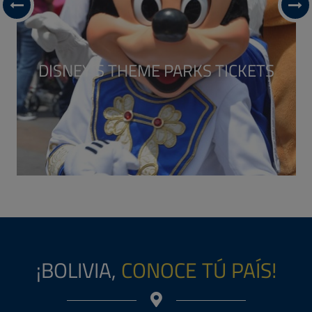
2X1 GRAMADO
5/D 4/N
Salida Sep, Oct, Nov
Incluye: Hotel, Traslados.
+ INFO