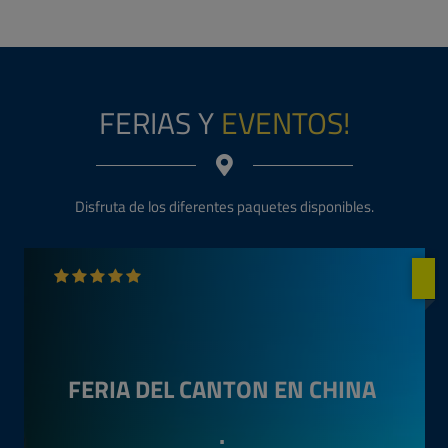
Disfruta de los destinos más exóticos de nuestra bella Bolivia.
188 $us
SALAR DE UYUNI
2/D 1/N
Salida todo el año
Incluye: Traslados, Desayuno Incluido.
+ INFO