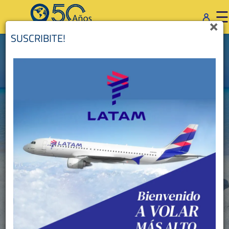
×
☰
×
SUSCRIBITE!
Solo ida
Equipaje de bodega
Vuelos directos
Adultos: 1 Niños: 0