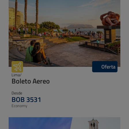
Cancun/
Boleto Aereo
Desde
USD 809
Economy
* Tarifas sujetas a cambio sin previo aviso, con cupos limitados y
sujetas a disponibilidad de valores y vuelos que podrían variar al
momento de generar la reserva.
DESTINOS INTERNACIONALES
MAS
POPULARES