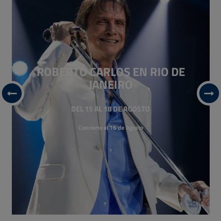
DISNEY´S THEME PARKS TICKETS
¡BOLIVIA,
CONOCE TÚ PAÍS!