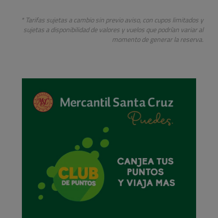
Oferta
Sao Paulo/
Boleto Aereo
Desde
BOB 3191
Economy