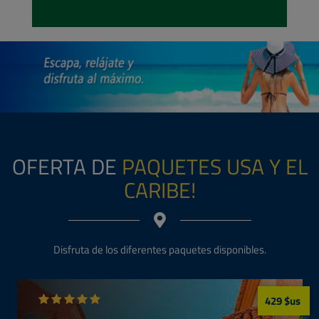
Oferta
Buenos Aires/
Boleto Aereo
Desde
BOB 3572
Economy