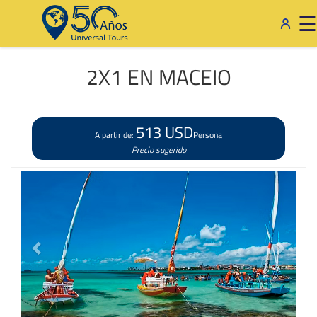
×
☰
2X1 EN MACEIO
513 USD
A partir de:
Persona
Precio sugerido
Previous
Next